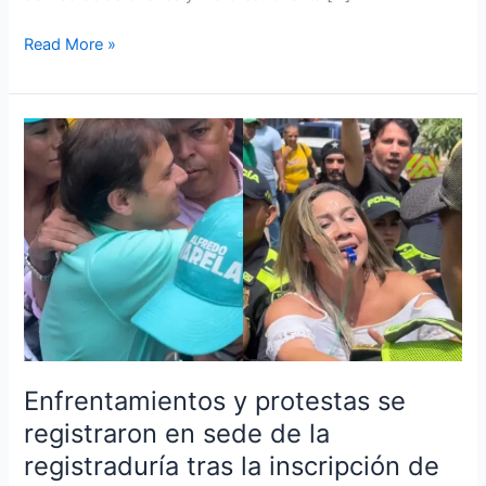
Read More »
Enfrentamientos
y
protestas
se
registraron
en
sede
de
la
registraduría
tras
Enfrentamientos y protestas se
la
registraron en sede de la
inscripción
registraduría tras la inscripción de
de