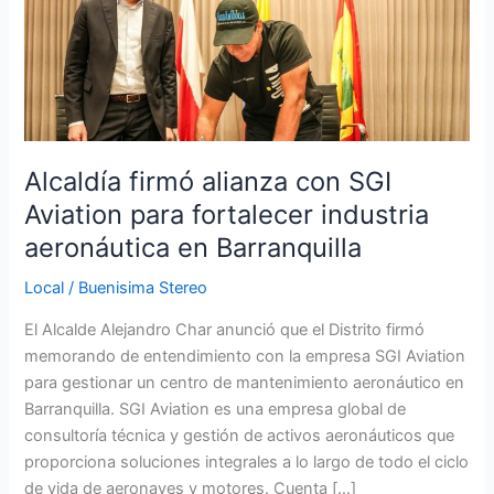
alianza
con
SGI
Aviation
para
fortalecer
industria
Alcaldía firmó alianza con SGI
aeronáutica
Aviation para fortalecer industria
en
aeronáutica en Barranquilla
Barranquilla
Local
/
Buenisima Stereo
El Alcalde Alejandro Char anunció que el Distrito firmó
memorando de entendimiento con la empresa SGI Aviation
para gestionar un centro de mantenimiento aeronáutico en
Barranquilla. SGI Aviation es una empresa global de
consultoría técnica y gestión de activos aeronáuticos que
proporciona soluciones integrales a lo largo de todo el ciclo
de vida de aeronaves y motores. Cuenta […]