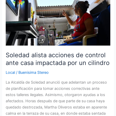
acciones
de
control
ante
casa
impactada
por
un
cilindro
Soledad alista acciones de control
ante casa impactada por un cilindro
Local
/
Buenisima Stereo
La Alcaldía de Soledad anunció que adelantan un proceso
de planificación para tomar acciones correctivas ante
estos talleres ilegales. Asimismo, otorgaron ayudas a los
afectados. Horas después de que parte de su casa haya
quedado destrozada, Martha Oliveros estaba en aparente
calma en la terraza de su casa, en donde estaba sentada