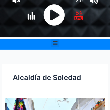
Menu
Alcaldía de Soledad
Soledad
alista