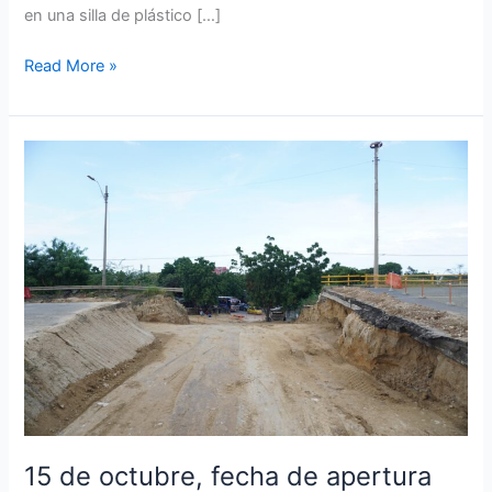
en una silla de plástico […]
Read More »
15
de
octubre,
fecha
de
apertura
del
puente
de
la
30,
anunció
Alcaldía
15 de octubre, fecha de apertura