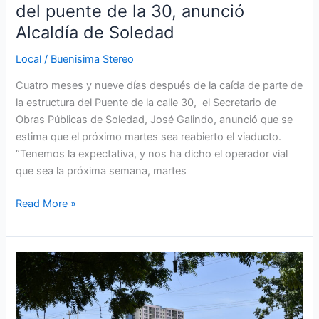
de
del puente de la 30, anunció
Soledad
Alcaldía de Soledad
Local
/
Buenisima Stereo
Cuatro meses y nueve días después de la caída de parte de
la estructura del Puente de la calle 30, el Secretario de
Obras Públicas de Soledad, José Galindo, anunció que se
estima que el próximo martes sea reabierto el viaducto.
“Tenemos la expectativa, y nos ha dicho el operador vial
que sea la próxima semana, martes
Read More »
Exigen
celeridad
en
obras