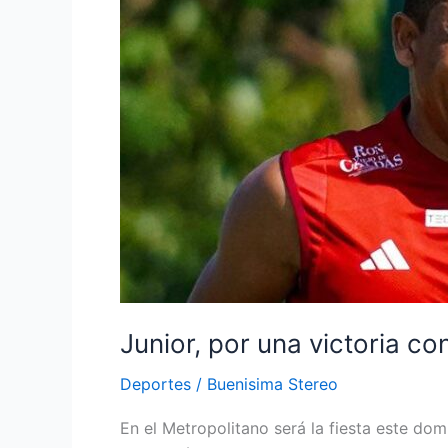
para
iniciar
la
celebración
del
centenario
Junior, por una victoria co
Deportes
/
Buenisima Stereo
En el Metropolitano será la fiesta este do