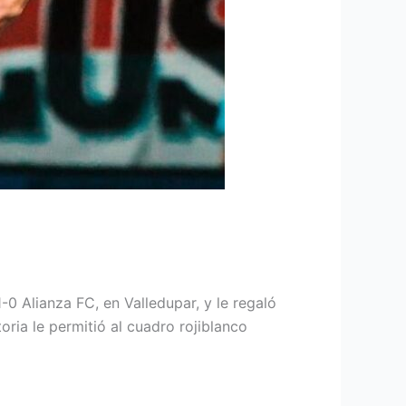
-0 Alianza FC, en Valledupar, y le regaló
ria le permitió al cuadro rojiblanco