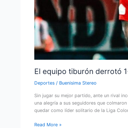
El equipo tiburón derrotó 
Deportes
/
Buenisima Stereo
Sin jugar su mejor partido, ante un rival i
una alegría a sus seguidores que colmaron 
quedar como líder solitario de la Liga Col
Read More »