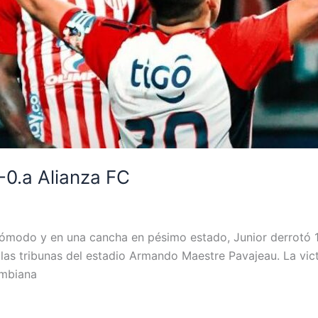
1-0.a Alianza FC
ncómodo y en una cancha en pésimo estado, Junior derrotó 1
las tribunas del estadio Armando Maestre Pavajeau. La victo
ombiana