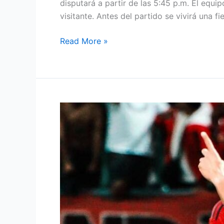
disputará a partir de las 5:45 p.m. El equ
visitante. Antes del partido se vivirá una f
Read More »
El
equipo
tiburón
derrotó
1-
0.a
Alianza
FC