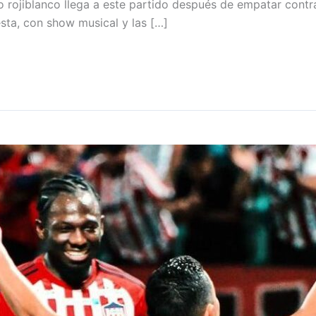
ipo rojiblanco llega a este partido después de empatar cont
iesta, con show musical y las […]