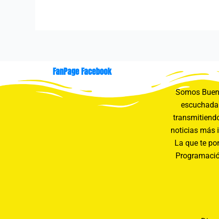
FanPage Facebook
Somos Buení
escuchada 
transmitiendo
noticias más 
La que te pon
Programació