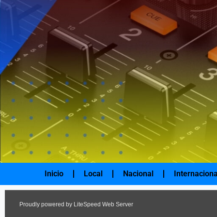
Ir
al
contenido
Inicio
Local
Nacional
Internaciona