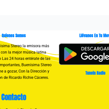
Quienes Somos
Llévanos En Tu Mov
sima Stereo la emisora más
con la mejor música latina
 Las 24 horas entérate de las
importantes, Buenísima Stereo
e a gozar, Con la Dirección y
Tunein Radio
n de Ricardo Richie Cáceres.
Contacto