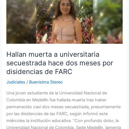
muerta
a
universitaria
secuestrada
hace
dos
meses
por
Hallan muerta a universitaria
disidencias
secuestrada hace dos meses por
de
disidencias de FARC
FARC
Judiciales
/
Buenisima Stereo
Una joven estudiante de la Universidad Nacional de
Colombia en Medellín fue hallada muerta tras haber
permanecido casi dos meses secuestrada, presuntamente
por las disidencias de las FARC, según informó este
miércoles la institución educativa. “Con profundo dolor, la
Universidad Nacional de Colombia, Sede Medellín, lamenta