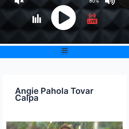
Menu
Angie Pahola Tovar
Calpa
Hallan