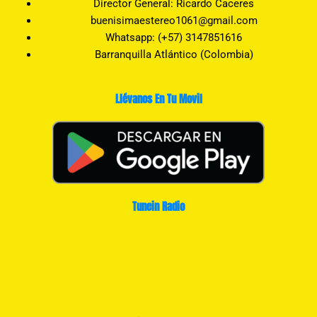
Director General: Ricardo Caceres
buenisimaestereo1061@gmail.com
Whatsapp: (+57) 3147851616
Barranquilla Atlántico (Colombia)
Llévanos En Tu Movil
Tunein Radio