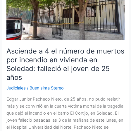
4
el
número
de
muertos
por
incendio
Asciende a 4 el número de muertos
en
por incendio en vivienda en
vivienda
Soledad: falleció el joven de 25
en
años
Soledad:
falleció
Judiciales
/
Buenisima Stereo
el
joven
Edgar Junior Pacheco Nieto, de 25 años, no pudo resistir
de
más y se convirtió en la cuarta víctima mortal de la tragedia
25
que dejó el incendio en el barrio El Cortijo, en Soledad. El
años
joven falleció pasadas las 3 de la mañana de este lunes, en
el Hospital Universidad del Norte. Pacheco Nieto se