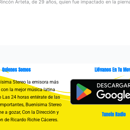
s Rincón Arteta, de 29 años, quien fue impactado en la pie
Quienes Somos
Llévanos En Tu Mov
sima Stereo la emisora más
con la mejor música latina
 Las 24 horas entérate de las
importantes, Buenísima Stereo
e a gozar, Con la Dirección y
Tunein Radio
n de Ricardo Richie Cáceres.