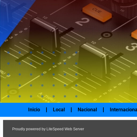
Ir
al
contenido
Inicio
Local
Nacional
Internaciona