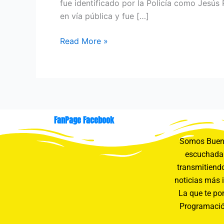
fue identificado por la Policía como Jesú
en vía pública y fue […]
Read More »
FanPage Facebook
Somos Buení
escuchada 
transmitiendo
noticias más 
La que te pon
Programació