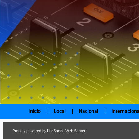
Ir
al
contenido
Inicio
Local
Nacional
Internaciona