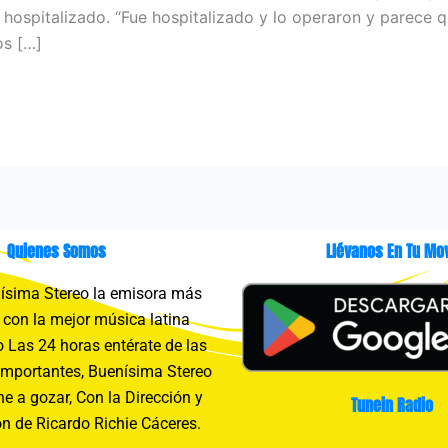
hospitalizado. “Fue hospitalizado y lo operaron y parece q
os […]
Quienes Somos
Llévanos En Tu Mov
sima Stereo la emisora más
con la mejor música latina
 Las 24 horas entérate de las
importantes, Buenísima Stereo
e a gozar, Con la Dirección y
Tunein Radio
n de Ricardo Richie Cáceres.