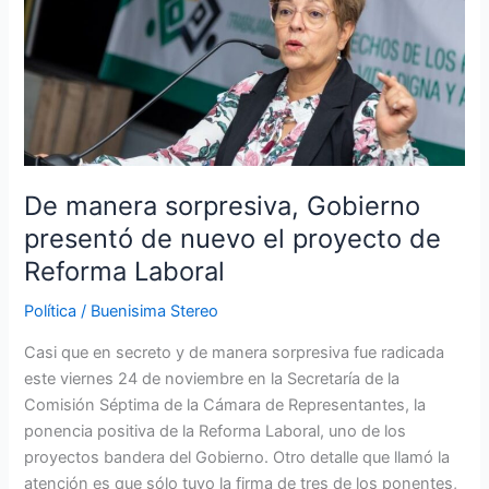
manera
sorpresiva,
Gobierno
presentó
de
nuevo
el
proyecto
De manera sorpresiva, Gobierno
de
presentó de nuevo el proyecto de
Reforma
Reforma Laboral
Laboral
Política
/
Buenisima Stereo
Casi que en secreto y de manera sorpresiva fue radicada
este viernes 24 de noviembre en la Secretaría de la
Comisión Séptima de la Cámara de Representantes, la
ponencia positiva de la Reforma Laboral, uno de los
proyectos bandera del Gobierno. Otro detalle que llamó la
atención es que sólo tuvo la firma de tres de los ponentes,