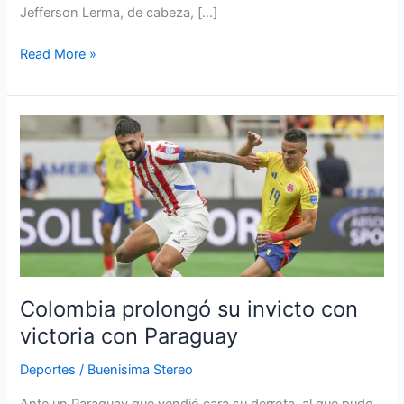
Jefferson Lerma, de cabeza, […]
Read More »
Colombia
prolongó
su
invicto
con
victoria
con
Paraguay
Colombia prolongó su invicto con
victoria con Paraguay
Deportes
/
Buenisima Stereo
Ante un Paraguay que vendió cara su derrota, al que pudo