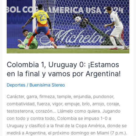
Uruguay
0:
¡Estamos
en
la
final
y
vamos
por
Colombia 1, Uruguay 0: ¡Estamos
Argentina!
en la final y vamos por Argentina!
Deportes
/
Buenisima Stereo
Carácter, garra, firmeza, temple, enjundia, pundonor,
combatividad, fuerza, vigor, empuje, brío, arrojo, coraje,
testosterona, corazón… Llámelo como quiera. Jugando
con todo y contra todo, Colombia se impuso 1-0 a
Uruguay y clasificó a la final de la Copa América, donde se
medirá a Argentina, el próximo domingo en Miami (7 p.m.).