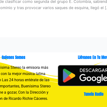
e clasificar como segunda del grupo E. Colombia, sabiendo 
minio y tras provocar varios saques de esquina, llegó el 
Quienes Somos
Llévanos En Tu Mov
sima Stereo la emisora más
con la mejor música latina
 Las 24 horas entérate de las
importantes, Buenísima Stereo
e a gozar, Con la Dirección y
Tunein Radio
n de Ricardo Richie Cáceres.