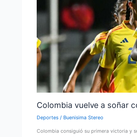
octavos
tras
golear
a
Costa
de
Marfil
Colombia vuelve a soñar co
Deportes
/
Buenisima Stereo
Colombia consiguió su primera victoria y 