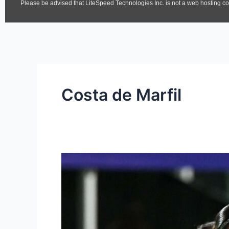
Costa de Marfil
Colombia
vuelve
a
soñar
con
los