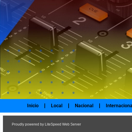
Ir
al
contenido
Inicio
Local
Nacional
Internaciona