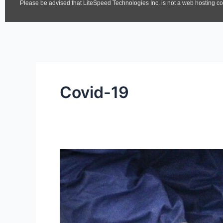
Covid-19
Fármaco
aplicado
en
pacientes
Covid
causó