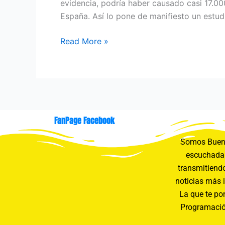
evidencia, podría haber causado casi 17.00
España. Así lo pone de manifiesto un estud
Read More »
FanPage Facebook
Somos Buení
escuchada 
transmitiendo
noticias más 
La que te pon
Programació