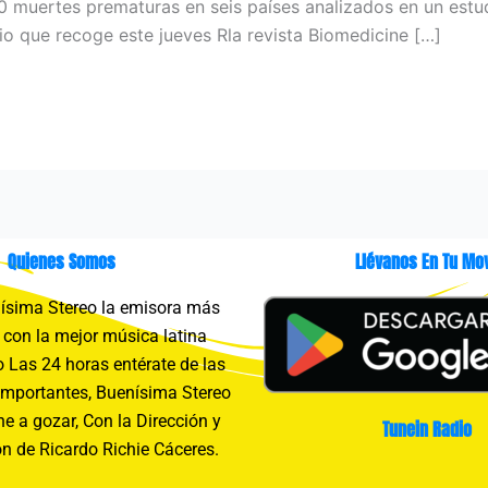
0 muertes prematuras en seis países analizados en un estud
io que recoge este jueves Rla revista Biomedicine […]
Quienes Somos
Llévanos En Tu Mov
sima Stereo la emisora más
con la mejor música latina
 Las 24 horas entérate de las
importantes, Buenísima Stereo
e a gozar, Con la Dirección y
Tunein Radio
n de Ricardo Richie Cáceres.