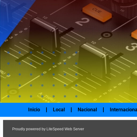
Ir
al
contenido
Inicio
Local
Nacional
Internaciona