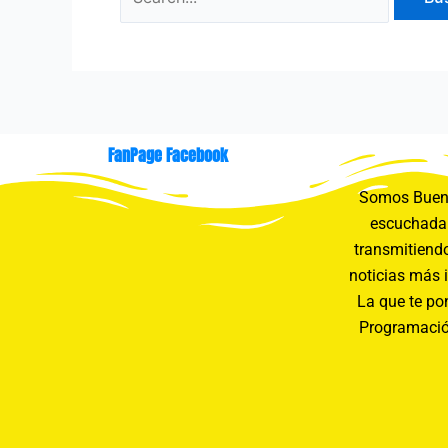
FanPage Facebook
Somos Buení
escuchada 
transmitiendo
noticias más 
La que te pon
Programació