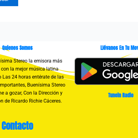
Quienes Somos
Llévanos En Tu Mov
sima Stereo la emisora más
con la mejor música latina
 Las 24 horas entérate de las
importantes, Buenísima Stereo
e a gozar, Con la Dirección y
Tunein Radio
n de Ricardo Richie Cáceres.
Contacto