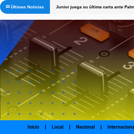
Ir
Buscar
Ùltimas Noticias
Junior juega su última carta ante Palm
al
por:
contenido
Inicio
Local
Nacional
Internaciona