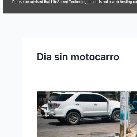
Dia sin motocarro
La
Alcaldía
de
Soledad
levantará
la