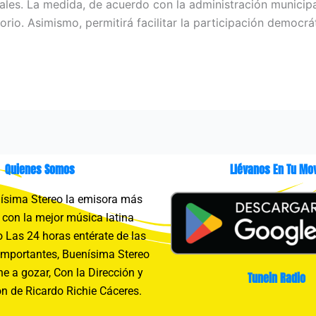
ales. La medida, de acuerdo con la administración municipa
orio. Asimismo, permitirá facilitar la participación democrá
Quienes Somos
Llévanos En Tu Mov
sima Stereo la emisora más
con la mejor música latina
 Las 24 horas entérate de las
importantes, Buenísima Stereo
e a gozar, Con la Dirección y
Tunein Radio
n de Ricardo Richie Cáceres.