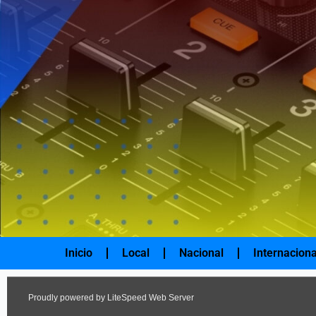
Ir
al
contenido
Inicio
Local
Nacional
Internaciona