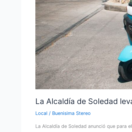
restricción
del
‘Día
sin
motocarro’
para
elecciones
La Alcaldía de Soledad leva
Local
/
Buenisima Stereo
La Alcaldía de Soledad anunció que para el 