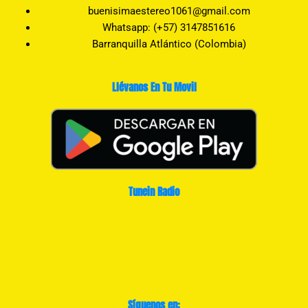
buenisimaestereo1061@gmail.com
Whatsapp: (+57) 3147851616
Barranquilla Atlántico (Colombia)
Llévanos En Tu Movil
Tunein Radio
Síguenos en: