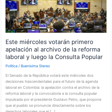
miércoles
votarán
primero
apelación
al
archivo
Este miércoles votarán primero
de
la
apelación al archivo de la reforma
reforma
laboral y luego la Consulta Popular
laboral
y
Política
/
Buenisima Stereo
luego
El Senado de la República votará este miércoles dos
la
decisiones trascendentales para el futuro de la agenda
Consulta
laboral en Colombia: la apelación contra el archivo de la
Popular
reforma laboral y la convocatoria a la consulta popular
impulsada por el presidente Gustavo Petro, que propone
que el pueblo se pronuncie directamente sobre los
derechos laborales que el […]