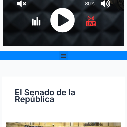
Menu
El Senado de la
República
Este