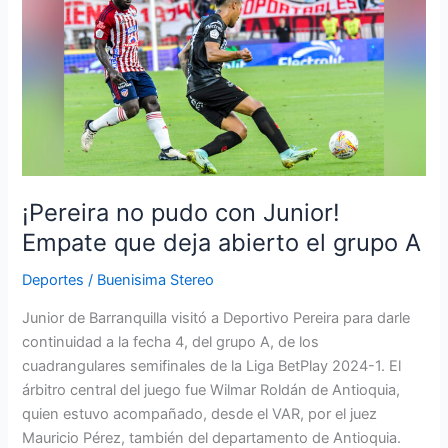
pudo
con
Junior!
Empate
que
deja
abierto
el
grupo
¡Pereira no pudo con Junior!
A
Empate que deja abierto el grupo A
Deportes
/
Buenisima Stereo
Junior de Barranquilla visitó a Deportivo Pereira para darle
continuidad a la fecha 4, del grupo A, de los
cuadrangulares semifinales de la Liga BetPlay 2024-1. El
árbitro central del juego fue Wilmar Roldán de Antioquia,
quien estuvo acompañado, desde el VAR, por el juez
Mauricio Pérez, también del departamento de Antioquia.