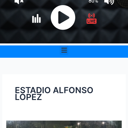
Menu
ESTADIO ALFONSO
LÓPEZ
Por