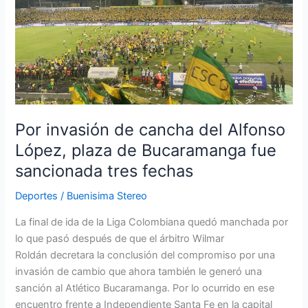
invasión
de
cancha
del
Alfonso
López,
plaza
de
Por invasión de cancha del Alfonso
Bucaramanga
López, plaza de Bucaramanga fue
fue
sancionada tres fechas
sancionada
tres
Deportes
/
Buenisima Stereo
fechas
La final de ida de la Liga Colombiana quedó manchada por
lo que pasó después de que el árbitro Wilmar
Roldán decretara la conclusión del compromiso por una
invasión de cambio que ahora también le generó una
sanción al Atlético Bucaramanga. Por lo ocurrido en ese
encuentro frente a Independiente Santa Fe en la capital