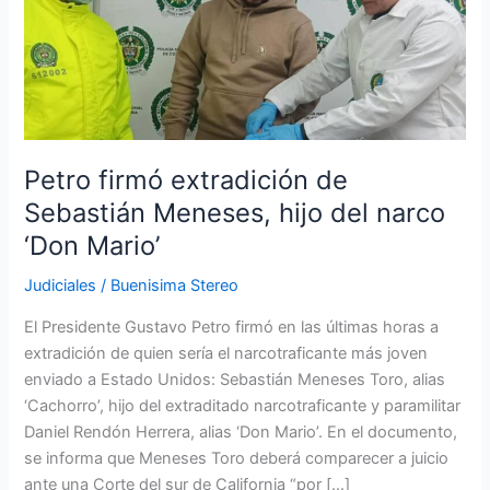
extradición
de
Sebastián
Meneses,
hijo
del
narco
Petro firmó extradición de
‘Don
Sebastián Meneses, hijo del narco
Mario’
‘Don Mario’
Judiciales
/
Buenisima Stereo
El Presidente Gustavo Petro firmó en las últimas horas a
extradición de quien sería el narcotraficante más joven
enviado a Estado Unidos: Sebastián Meneses Toro, alias
‘Cachorro’, hijo del extraditado narcotraficante y paramilitar
Daniel Rendón Herrera, alias ‘Don Mario’. En el documento,
se informa que Meneses Toro deberá comparecer a juicio
ante una Corte del sur de California “por […]