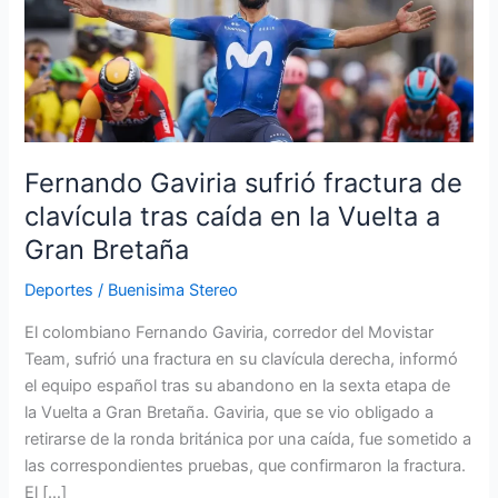
sufrió
fractura
de
clavícula
tras
caída
en
Fernando Gaviria sufrió fractura de
la
clavícula tras caída en la Vuelta a
Vuelta
Gran Bretaña
a
Gran
Deportes
/
Buenisima Stereo
Bretaña
El colombiano Fernando Gaviria, corredor del Movistar
Team, sufrió una fractura en su clavícula derecha, informó
el equipo español tras su abandono en la sexta etapa de
la Vuelta a Gran Bretaña. Gaviria, que se vio obligado a
retirarse de la ronda británica por una caída, fue sometido a
las correspondientes pruebas, que confirmaron la fractura.
El […]