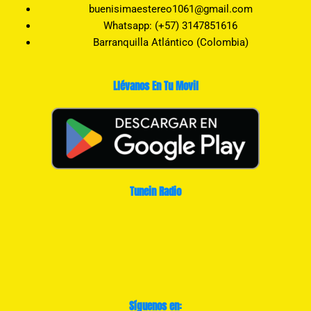
buenisimaestereo1061@gmail.com
Whatsapp: (+57) 3147851616
Barranquilla Atlántico (Colombia)
Llévanos En Tu Movil
Tunein Radio
Síguenos en: