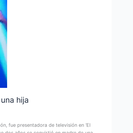
una hija
n, fue presentadora de televisión en ‘El
ce dos años se convirtió en madre de una