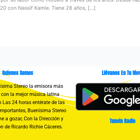
20 con Nassif Kamle. Tiene 28 años, […]
Quienes Somos
Llévanos En Tu Mov
sima Stereo la emisora más
con la mejor música latina
 Las 24 horas entérate de las
importantes, Buenísima Stereo
e a gozar, Con la Dirección y
Tunein Radio
n de Ricardo Richie Cáceres.