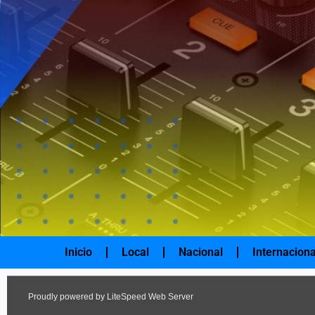
Ir
al
contenido
Inicio
Local
Nacional
Internaciona