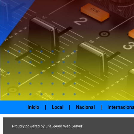
Ir
al
contenido
Inicio
Local
Nacional
Internaciona