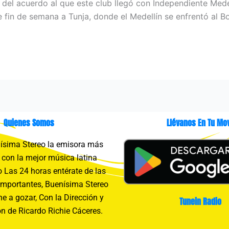
 del acuerdo al que este club llegó con Independiente Medel
e fin de semana a Tunja, donde el Medellín se enfrentó al 
Quienes Somos
Llévanos En Tu Mov
sima Stereo la emisora más
con la mejor música latina
 Las 24 horas entérate de las
importantes, Buenísima Stereo
e a gozar, Con la Dirección y
Tunein Radio
n de Ricardo Richie Cáceres.