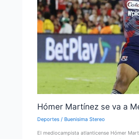
el
DIM
aceptó
oferta
del
Juárez
FC
Hómer Martínez se va a Mé
Deportes
/
Buenisima Stereo
El mediocampista atlanticense Hómer Martí