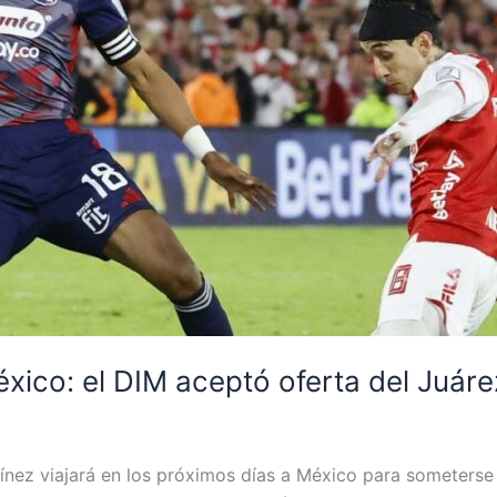
xico: el DIM aceptó oferta del Juár
nez viajará en los próximos días a México para someterse 