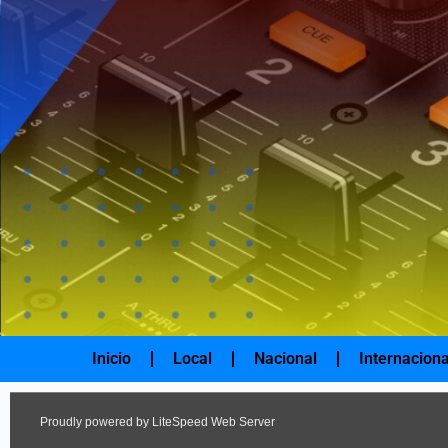
Ir
al
contenido
Inicio
Local
Nacional
Internaciona