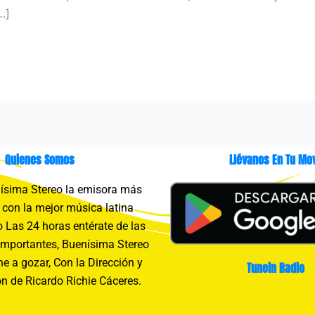
…]
Quienes Somos
Llévanos En Tu Mov
sima Stereo la emisora más
con la mejor música latina
 Las 24 horas entérate de las
importantes, Buenísima Stereo
e a gozar, Con la Dirección y
Tunein Radio
n de Ricardo Richie Cáceres.