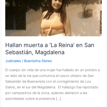
muerta
a
‘La
Reina’
en
San
Sebastián,
Magdalena
Hallan muerta a ‘La Reina’ en San
Sebastián, Magdalena
Judiciales
/
Buenisima Stereo
El cuerpo sin vida de una mujer fue hallado en un potrero a
un lado de la vía que comunica el casco urbano de San
Sebastián de Buenavista con el corregimiento de Los
Galvis, en el sur del Magdalena. El hallazgo fue reportado
por campesinos de la zona, quienes alertaron a las
autoridades sobre la presencia […]