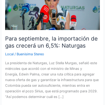
la
importación
de
gas
crecerá
un
6,5%:
Para septiembre, la importación de
Naturgas
gas crecerá un 6,5%: Naturgas
Local
/
Buenisima Stereo
La presidenta de Naturgas, Luz Stella Murgas, señaló este
miércoles que acordó con el ministro de Minas y
Energía, Edwin Palma, crear una ruta crítica para agregar
nueva oferta de gas y garantizar la infraestructura para que
Colombia pueda ser autosuficiente, mientras entra en
operación el pozo Sirius, que está programado para 2029.
“Así podemos determinar cuál es […]