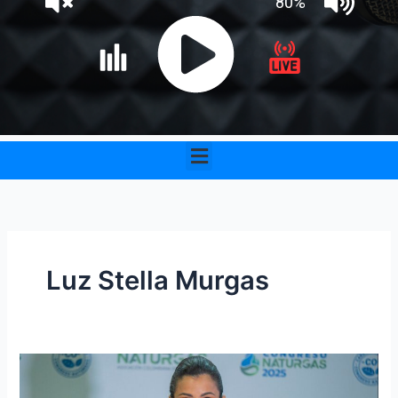
Menu
Luz Stella Murgas
Para
septiembre,