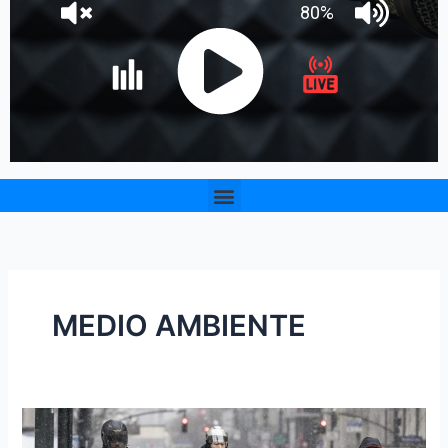
Menu
MEDIO AMBIENTE
Tormenta
de