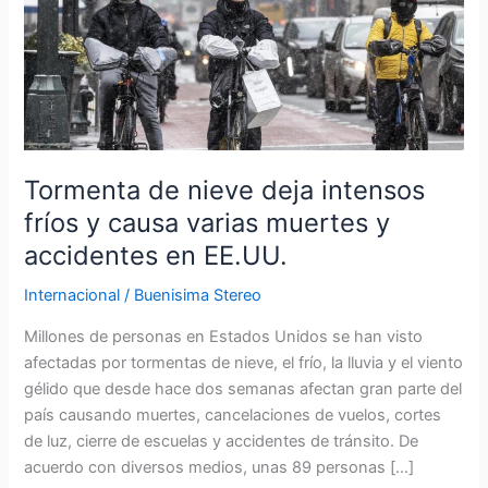
nieve
deja
intensos
fríos
y
causa
varias
Tormenta de nieve deja intensos
muertes
fríos y causa varias muertes y
y
accidentes en EE.UU.
accidentes
en
Internacional
/
Buenisima Stereo
EE.UU.
Millones de personas en Estados Unidos se han visto
afectadas por tormentas de nieve, el frío, la lluvia y el viento
gélido que desde hace dos semanas afectan gran parte del
país causando muertes, cancelaciones de vuelos, cortes
de luz, cierre de escuelas y accidentes de tránsito. De
acuerdo con diversos medios, unas 89 personas […]