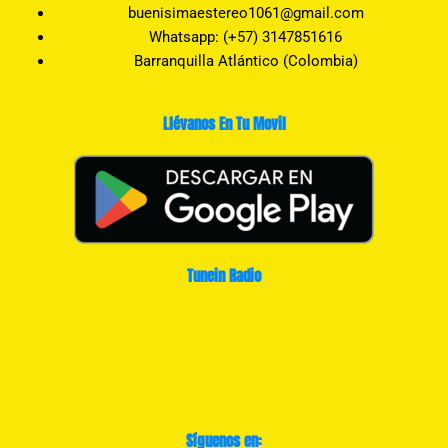
buenisimaestereo1061@gmail.com
Whatsapp: (+57) 3147851616
Barranquilla Atlántico (Colombia)
Llévanos En Tu Movil
Tunein Radio
Síguenos en: