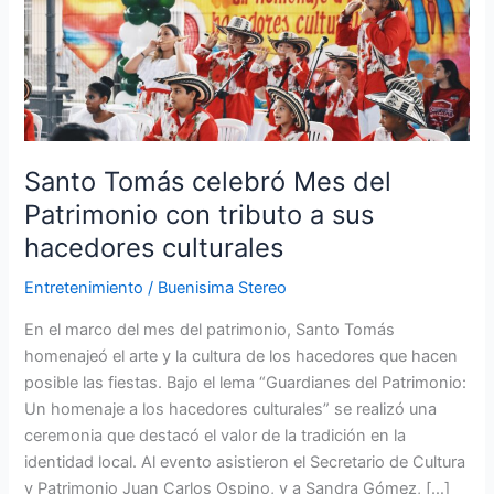
celebró
Mes
del
Patrimonio
con
tributo
a
Santo Tomás celebró Mes del
sus
Patrimonio con tributo a sus
hacedores
hacedores culturales
culturales
Entretenimiento
/
Buenisima Stereo
En el marco del mes del patrimonio, Santo Tomás
homenajeó el arte y la cultura de los hacedores que hacen
posible las fiestas. Bajo el lema “Guardianes del Patrimonio:
Un homenaje a los hacedores culturales” se realizó una
ceremonia que destacó el valor de la tradición en la
identidad local. Al evento asistieron el Secretario de Cultura
y Patrimonio Juan Carlos Ospino, y a Sandra Gómez, […]