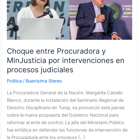
Procuradora
y
MinJusticia
por
intervenciones
en
procesos
Choque entre Procuradora y
judiciales
MinJusticia por intervenciones en
procesos judiciales
Política
/
Buenisima Stereo
La Procuradora General de la Nación, Margarita Cabello
Blanco, durante la instalación del Seminario Regional de
Derecho Disciplinario en Tunja, se pronunció este jueves
sobre la nueva propuesta del Gobierno Nacional para
reformar el ente de control. La jefe del Ministerio Público
fue enfática en defender las funciones de intervención de
la Procuraduría ante los procesos […]