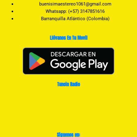
buenisimaestereo1061@gmail.com
Whatsapp: (+57) 3147851616
Barranquilla Atlántico (Colombia)
Llévanos En Tu Movil
Tunein Radio
Síguenos en: