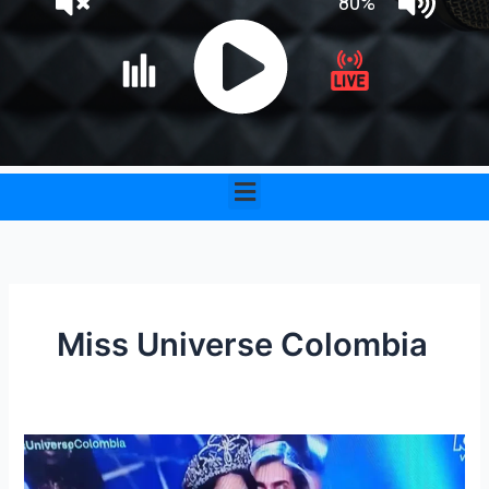
Menu
Miss Universe Colombia
Camila
Avella,