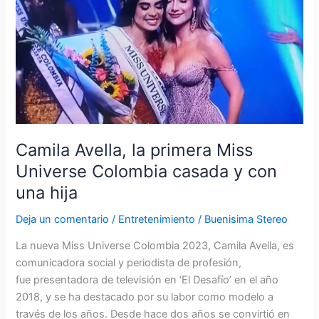
la
primera
Miss
Universe
Colombia
casada
y
con
una
Camila Avella, la primera Miss
hija
Universe Colombia casada y con
una hija
Deja un comentario
/
Entretenimiento
/
Buenisima Stereo
La nueva Miss Universe Colombia 2023, Camila Avella, es
comunicadora social y periodista de profesión,
fue presentadora de televisión en ‘El Desafío’ en el año
2018, y se ha destacado por su labor como modelo a
través de los años. Desde hace dos años se convirtió en