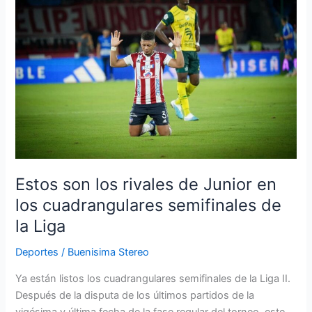
los
rivales
de
Junior
en
los
cuadrangulares
semifinales
de
la
Liga
Estos son los rivales de Junior en
los cuadrangulares semifinales de
la Liga
Deportes
/
Buenisima Stereo
Ya están listos los cuadrangulares semifinales de la Liga II.
Después de la disputa de los últimos partidos de la
vigésima y última fecha de la fase regular del torneo, este