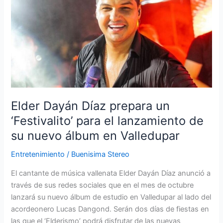
Díaz
prepara
un
‘Festivalito’
para
el
lanzamiento
de
su
Elder Dayán Díaz prepara un
nuevo
‘Festivalito’ para el lanzamiento de
álbum
su nuevo álbum en Valledupar
en
Valledupar
Entretenimiento
/
Buenisima Stereo
El cantante de música vallenata Elder Dayán Díaz anunció a
través de sus redes sociales que en el mes de octubre
lanzará su nuevo álbum de estudio en Valledupar al lado del
acordeonero Lucas Dangond. Serán dos días de fiestas en
las que el ‘Elderismo’ podrá disfrutar de las nuevas