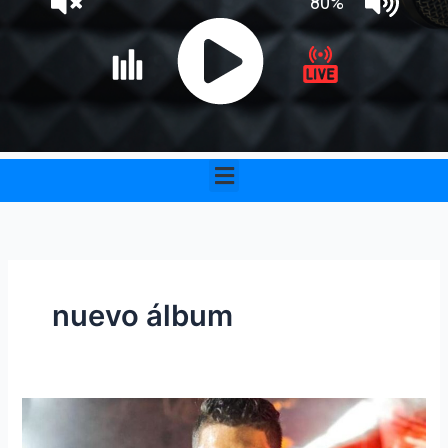
Menu
nuevo álbum
Elder
Dayán