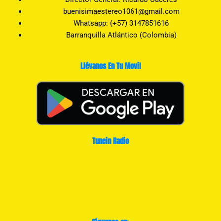
buenisimaestereo1061@gmail.com
Whatsapp: (+57) 3147851616
Barranquilla Atlántico (Colombia)
Llévanos En Tu Movil
Tunein Radio