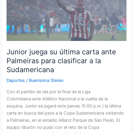
su
última
carta
ante
Palmeiras
para
clasificar
Junior juega su última carta ante
a
Palmeiras para clasificar a la
la
Sudamericana
Sudamericana
Deportes
/
Buenisima Stereo
Con el partido de ida por la final de la Liga
Colombiana ante Atlético Nacional a la vuelta de la
esquina, Junior se jugará este jueves (5:00 p.m.) la última
carta en busca del pase a la Copa Sudamericana visitando
a Palmeiras, en el estadio Allianz Parque de Sao Paulo. El
equipo tiburón no pudo con el reto de la Copa