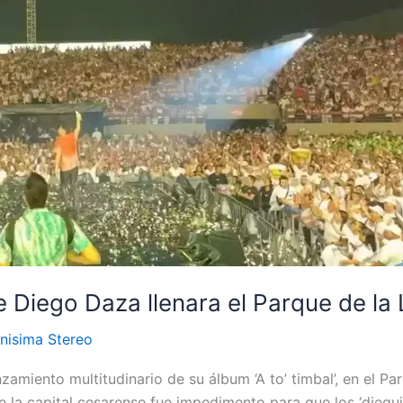
e Diego Daza llenara el Parque de la
nisima Stereo
amiento multitudinario de su álbum ‘A to’ timbal’, en el P
la capital cesarense fue impedimento para que los ‘dieguista