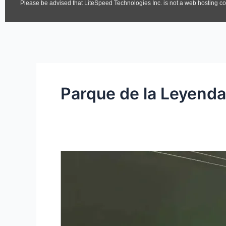
Parque de la Leyenda
Ni
un
aguacero
impidió
que
Diego