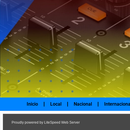
Ir
al
contenido
Inicio
Local
Nacional
Internaciona