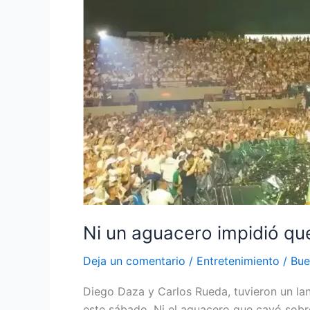
Daza
llenara
el
Parque
de
la
Leyenda
Ni un aguacero impidió qu
Deja un comentario
/
Entretenimiento
/
Bue
Diego Daza y Carlos Rueda, tuvieron un lanz
este sábado. Ni el aguacero que cayó sobre 