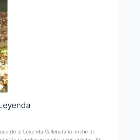
 Leyenda
arque de la Leyenda Vallenata la noche de
s’ le cumplieran la cita a sus artistas. El