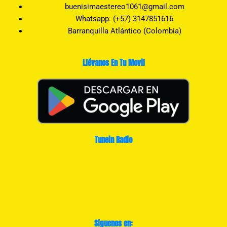
buenisimaestereo1061@gmail.com
Whatsapp: (+57) 3147851616
Barranquilla Atlántico (Colombia)
Llévanos En Tu Movil
Tunein Radio
Síguenos en: