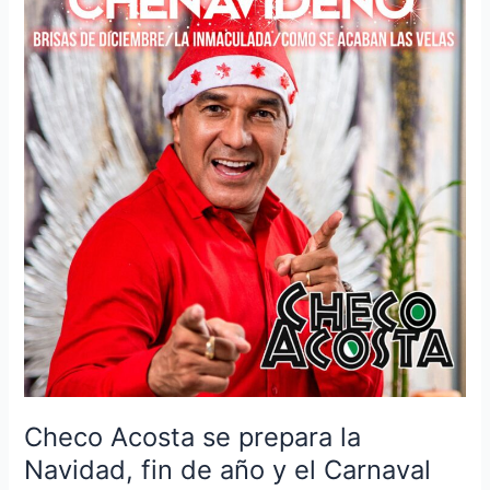
se
prepara
la
Navidad,
fin
de
año
y
el
Carnaval
de
Barranquilla
Checo Acosta se prepara la
Navidad, fin de año y el Carnaval