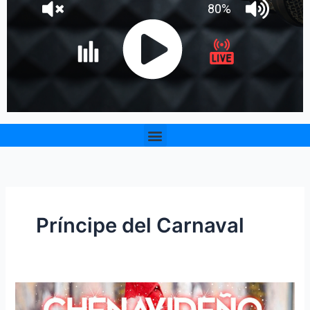
Menu
Príncipe del Carnaval
Checo
Acosta