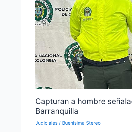
a
sucursal
de
Davivienda
en
el
Centro
de
Barranquilla
Capturan a hombre señalad
Barranquilla
Judiciales
/
Buenisima Stereo