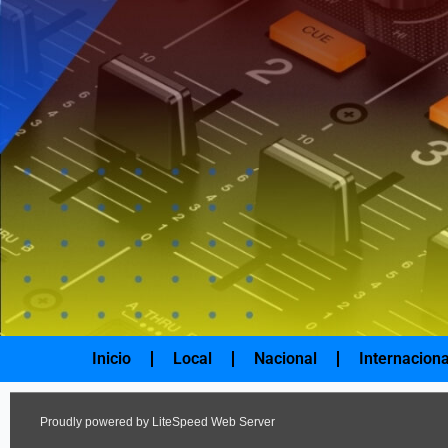
Ir
al
contenido
Inicio
Local
Nacional
Internaciona