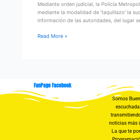
Mediante orden judicial, la Policía Metropo
mediante la modalidad de ‘taquillazo’ la su
información de las autoridades, del lugar s
Read More »
FanPage Facebook
Somos Buení
escuchada 
transmitiendo
noticias más 
La que te pon
Programació