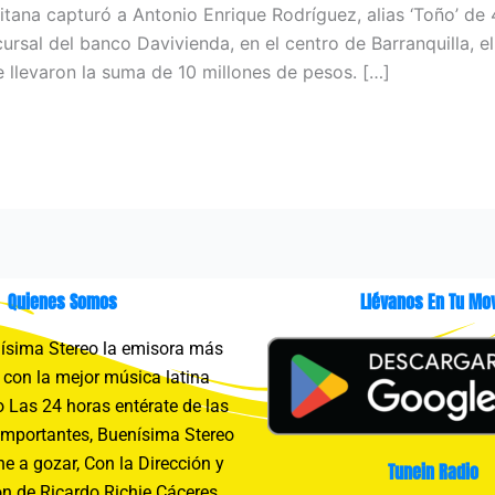
litana capturó a Antonio Enrique Rodríguez, alias ‘Toño’ de 
cursal del banco Davivienda, en el centro de Barranquilla, 
e llevaron la suma de 10 millones de pesos. […]
Quienes Somos
Llévanos En Tu Mov
sima Stereo la emisora más
con la mejor música latina
 Las 24 horas entérate de las
importantes, Buenísima Stereo
e a gozar, Con la Dirección y
Tunein Radio
n de Ricardo Richie Cáceres.