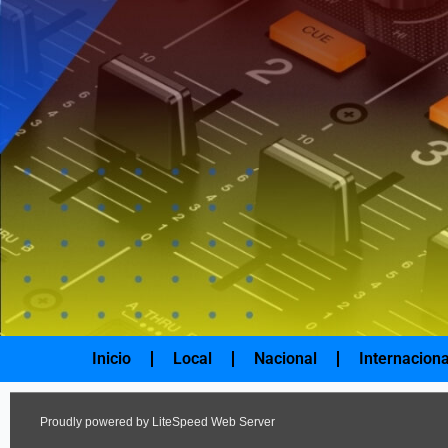
Ir
al
contenido
Inicio
Local
Nacional
Internaciona