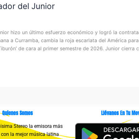
ador del Junior
unior hizo un último esfuerzo económico y logró la contratac
ñana a Curramba, cambia la roja escarlata del América para 
‘Tiburón’ de cara al primer semestre de 2026. Junior cierra 
Quienes Somos
Llévanos En Tu Mov
sima Stereo la emisora más
con la mejor música latina