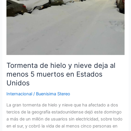
hielo
y
nieve
deja
al
menos
5
muertos
en
Tormenta de hielo y nieve deja al
Estados
menos 5 muertos en Estados
Unidos
Unidos
Internacional
/
Buenisima Stereo
La gran tormenta de hielo y nieve que ha afectado a dos
tercios de la geografía estadounidense dejó este domingo
a más de un millón de usuarios sin electricidad, sobre todo
en el sur, y cobró la vida de al menos cinco personas en