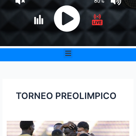
Menu
TORNEO PREOLIMPICO
Colombia
cayó