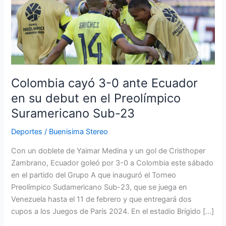
3-
0
ante
Ecuador
en
su
debut
Colombia cayó 3-0 ante Ecuador
en
en su debut en el Preolímpico
el
Suramericano Sub-23
Preolímpico
Suramericano
Deportes
/
Buenisima Stereo
Sub-
23
Con un doblete de Yaimar Medina y un gol de Cristhoper
Zambrano, Ecuador goleó por 3-0 a Colombia este sábado
en el partido del Grupo A que inauguró el Torneo
Preolímpico Sudamericano Sub-23, que se juega en
Venezuela hasta el 11 de febrero y que entregará dos
cupos a los Juegos de París 2024. En el estadio Brígido […]