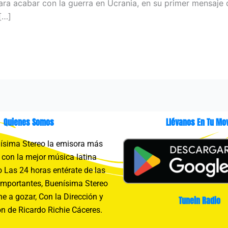
ara acabar con la guerra en Ucrania, en su primer mensaje 
[…]
Quienes Somos
Llévanos En Tu Mov
sima Stereo la emisora más
con la mejor música latina
 Las 24 horas entérate de las
importantes, Buenísima Stereo
e a gozar, Con la Dirección y
Tunein Radio
n de Ricardo Richie Cáceres.