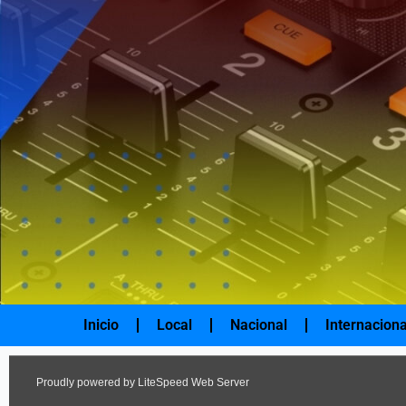
Ir
al
contenido
Inicio
Local
Nacional
Internaciona