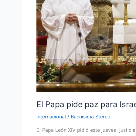
y
Palestina
y
dialogar
para
acabar
con
la
guerra
en
Ucrania
El Papa pide paz para Isra
Internacional
/
Buenisima Stereo
El Papa León XIV pidió este jueves “justicia,