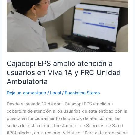
amplió
atención
a
usuarios
en
Viva
1A
y
FRC
Cajacopi EPS amplió atención a
Unidad
usuarios en Viva 1A y FRC Unidad
Ambulatoria
Ambulatoria
Deja un comentario
/
Local
/
Buenisima Stereo
Desde el pasado 17 de abril, Cajacopi EPS amplió su
cobertura de atención a los usuarios de esta entidad con la
puesta en funcionamiento de puntos de atención en las
sedes de Instituciones Prestadoras de Servicios de Salud
(IPS) aliadas, en la regional Atlántico. “Para este proceso se