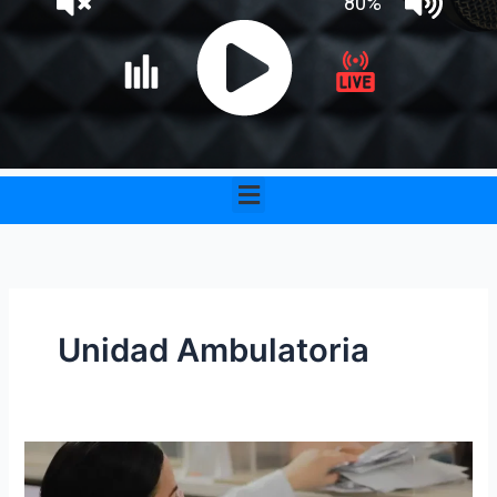
Menu
Unidad Ambulatoria
Cajacopi
EPS