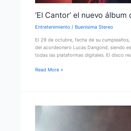
‘El Cantor’ el nuevo álbu
Entretenimiento
/
Buenisima Stereo
El 29 de octubre, fecha de su cumpleaños, 
del acordeonero Lucas Dangond, siendo est
todas las plataformas digitales. El disco r
Read More »
Elder
Dayán
Díaz