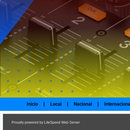
Ir
al
contenido
Inicio
Local
Nacional
Internaciona