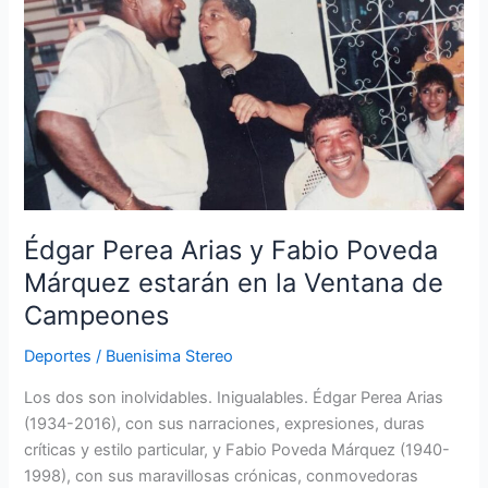
Arias
y
Fabio
Poveda
Márquez
estarán
en
la
Ventana
Édgar Perea Arias y Fabio Poveda
de
Campeones
Márquez estarán en la Ventana de
Campeones
Deportes
/
Buenisima Stereo
Los dos son inolvidables. Inigualables. Édgar Perea Arias
(1934-2016), con sus narraciones, expresiones, duras
críticas y estilo particular, y Fabio Poveda Márquez (1940-
1998), con sus maravillosas crónicas, conmovedoras