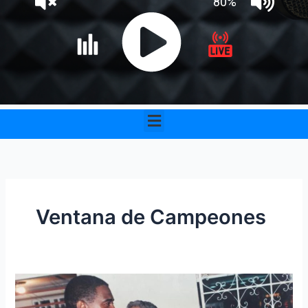
Menu
Ventana de Campeones
Édgar
Perea