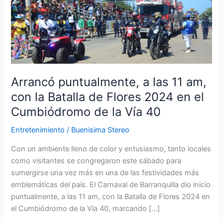
a
las
11
am,
con
la
Batalla
Arrancó puntualmente, a las 11 am,
de
con la Batalla de Flores 2024 en el
Flores
Cumbiódromo de la Vía 40
2024
en
Entretenimiento
/
Buenisima Stereo
el
Cumbiódromo
Con un ambiente lleno de color y entusiasmo, tanto locales
de
como visitantes se congregaron este sábado para
la
sumergirse una vez más en una de las festividades más
Vía
emblemáticas del país. El Carnaval de Barranquilla dio inicio
40
puntualmente, a las 11 am, con la Batalla de Flores 2024 en
el Cumbiódromo de la Vía 40, marcando […]