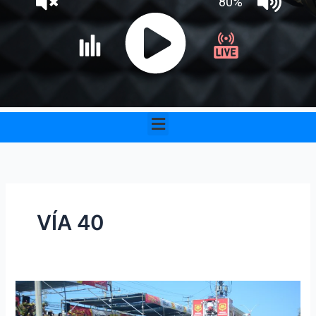
Menu
VÍA 40
Arrancó
puntualmente,