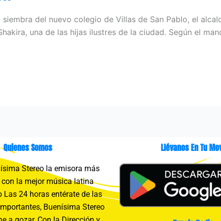
 siembra del nuevo colegio de Villas de San Pablo, el alc
akira, una de las hijas ilustres de la ciudad. Según el man
Quienes Somos
Llévanos En Tu Mov
sima Stereo la emisora más
con la mejor música latina
 Las 24 horas entérate de las
importantes, Buenísima Stereo
e a gozar, Con la Dirección y