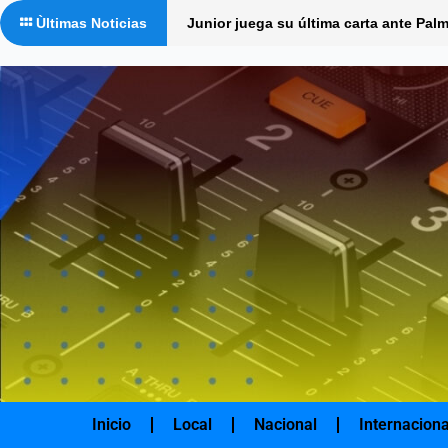
Ir
Ùltimas Noticias
Junior juega su última carta ante Palm
al
contenido
Inicio
Local
Nacional
Internaciona