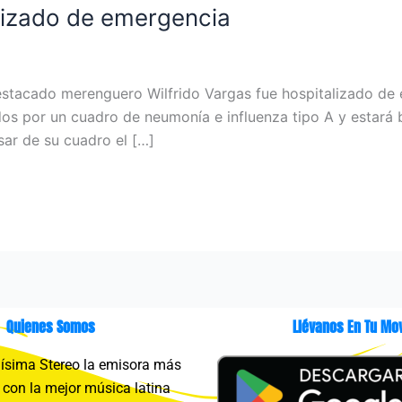
alizado de emergencia
cado merenguero Wilfrido Vargas fue hospitalizado de e
dos por un cuadro de neumonía e influenza tipo A y estará 
sar de su cuadro el […]
Quienes Somos
Llévanos En Tu Mov
sima Stereo la emisora más
con la mejor música latina