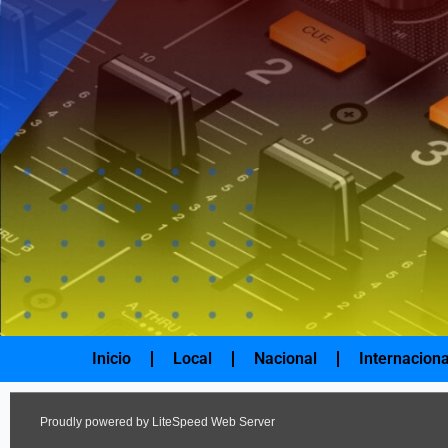
Ir
al
contenido
Inicio
Local
Nacional
Internaciona