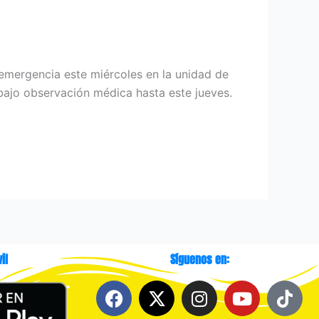
mergencia este miércoles en la unidad de
bajo observación médica hasta este jueves.
il
Síguenos en:
F
X
I
Y
T
a
-
n
o
i