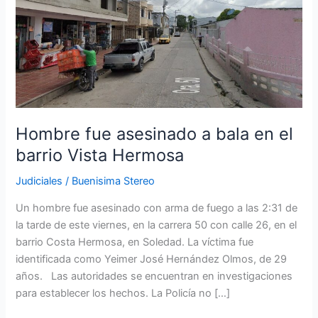
fue
asesinado
a
bala
en
el
barrio
Vista
Hombre fue asesinado a bala en el
Hermosa
barrio Vista Hermosa
Judiciales
/
Buenisima Stereo
Un hombre fue asesinado con arma de fuego a las 2:31 de
la tarde de este viernes, en la carrera 50 con calle 26, en el
barrio Costa Hermosa, en Soledad. La víctima fue
identificada como Yeimer José Hernández Olmos, de 29
años. Las autoridades se encuentran en investigaciones
para establecer los hechos. La Policía no […]