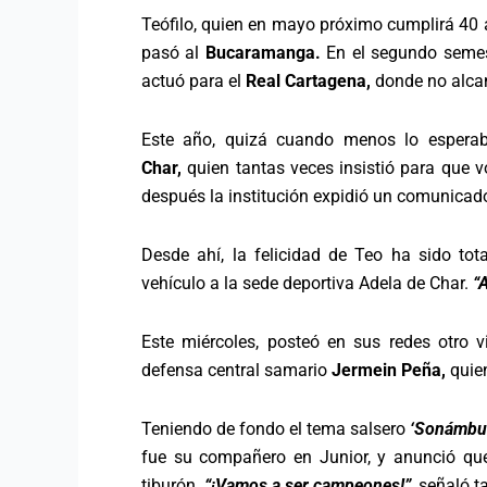
Teófilo, quien en mayo próximo cumplirá 40 a
pasó al
Bucaramanga.
En el segundo semest
actuó para el
Real Cartagena,
donde no alcanz
Este año, quizá cuando menos lo esperaba
Char,
quien tantas veces insistió para que v
después la institución expidió un comunicad
Desde ahí, la felicidad de Teo ha sido tot
vehículo a la sede deportiva Adela de Char.
“
Este miércoles, posteó en sus redes otro 
defensa central samario
Jermein Peña,
quien
Teniendo de fondo el tema salsero
‘Sonámbul
fue su compañero en Junior, y anunció que
tiburón.
“¡Vamos a ser campeones!”
, señaló 