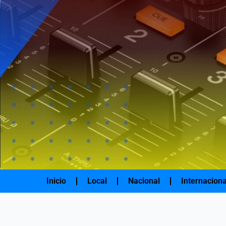
Ir
al
contenido
Inicio
Local
Nacional
Internaciona