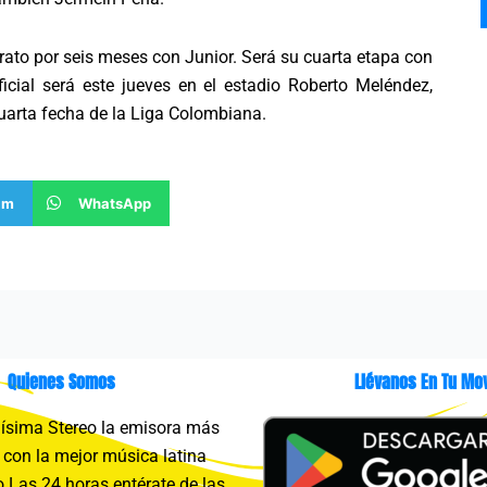
ntrato por seis meses con Junior. Será su cuarta etapa con
ficial será este jueves en el estadio Roberto Meléndez,
cuarta fecha de la Liga Colombiana.
am
WhatsApp
Quienes Somos
Llévanos En Tu Mov
sima Stereo la emisora más
con la mejor música latina
 Las 24 horas entérate de las