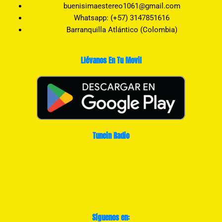
buenisimaestereo1061@gmail.com
Whatsapp: (+57) 3147851616
Barranquilla Atlántico (Colombia)
Llévanos En Tu Movil
Tunein Radio
Síguenos en: