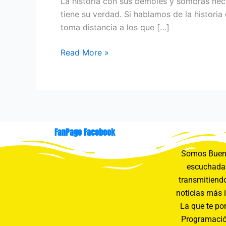
La historia con sus bemoles y sombras nece
la
tiene su verdad. Si hablamos de la histori
memoria
toma distancia a los que […]
del
fútbol
Read More »
colombiano
FanPage Facebook
Somos Buení
escuchada 
transmitiendo
noticias más 
La que te pon
Programació