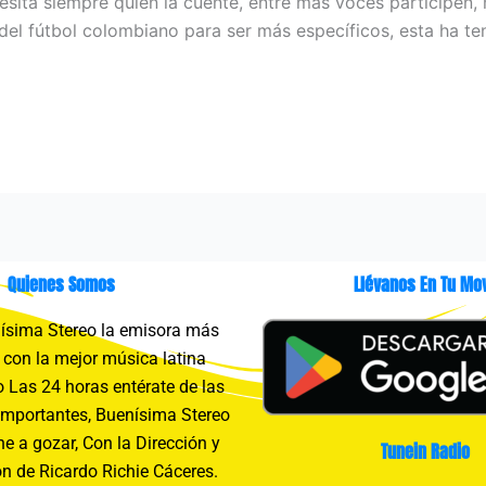
sita siempre quien la cuente, entre más voces participen, 
a del fútbol colombiano para ser más específicos, esta ha t
Quienes Somos
Llévanos En Tu Mov
sima Stereo la emisora más
con la mejor música latina
 Las 24 horas entérate de las
importantes, Buenísima Stereo
e a gozar, Con la Dirección y
Tunein Radio
n de Ricardo Richie Cáceres.