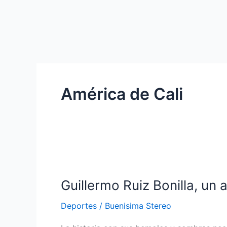
América de Cali
Guillermo
Ruiz
Guillermo Ruiz Bonilla, un
Bonilla,
un
Deportes
/
Buenisima Stereo
adiós
a