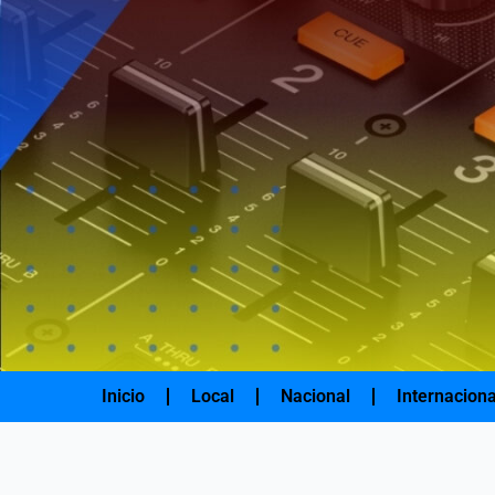
Ir
al
contenido
Inicio
Local
Nacional
Internaciona