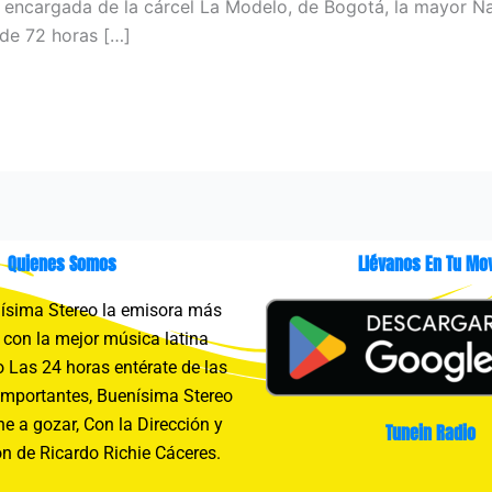
 encargada de la cárcel La Modelo, de Bogotá, la mayor Na
 de 72 horas […]
Quienes Somos
Llévanos En Tu Mov
sima Stereo la emisora más
con la mejor música latina
 Las 24 horas entérate de las
importantes, Buenísima Stereo
e a gozar, Con la Dirección y
Tunein Radio
n de Ricardo Richie Cáceres.