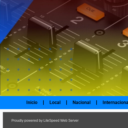
Ir
al
contenido
Inicio
Local
Nacional
Internaciona