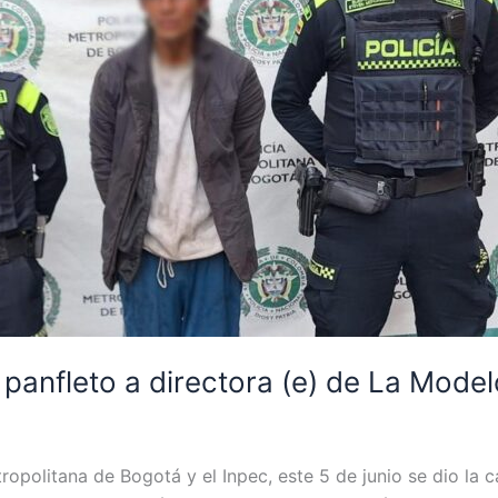
panfleto a directora (e) de La Mode
tropolitana de Bogotá y el Inpec, este 5 de junio se dio la