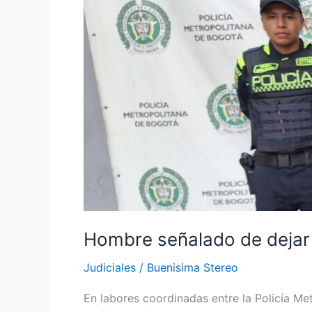
directora
(e)
de
La
Modelo
fue
capturado
Hombre señalado de dejar 
Judiciales
/
Buenisima Stereo
En labores coordinadas entre la Policía Me