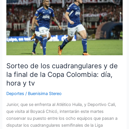
los
cuadrangulares
y
de
la
final
de
la
Copa
Sorteo de los cuadrangulares y de
Colombia:
día,
la final de la Copa Colombia: día,
hora
hora y tv
y
tv
Deportes
/
Buenisima Stereo
Junior, que se enfrenta al Atlético Huila, y Deportivo Cali,
que visita al Boyacá Chicó, intentarán este martes
conservar su puesto entre los ocho equipos que pasan a
disputar los cuadrangulares semifinales de la Liga